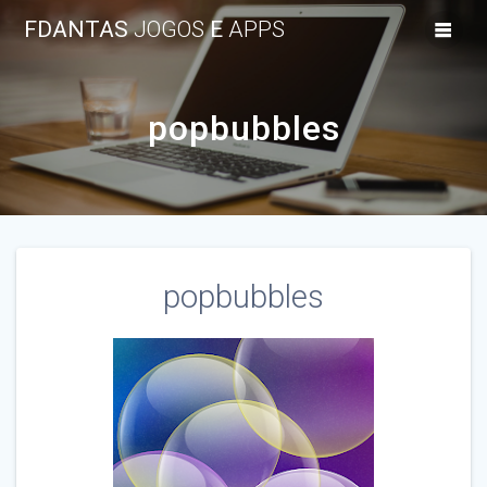
Skip
FDANTAS
JOGOS
E
APPS
to
content
popbubbles
popbubbles