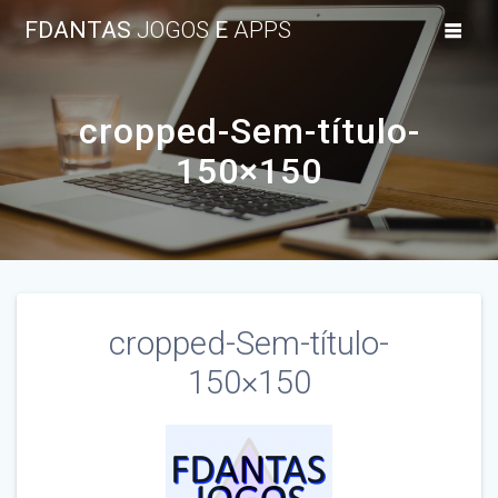
Skip
FDANTAS
JOGOS
E
APPS
to
content
cropped-Sem-título-
150×150
cropped-Sem-título-
150×150