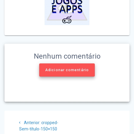
Nenhum comentário
Adicionar comentário
Navegação
Post
Anterior:
cropped-
de
anterior:
Sem-título-150×150