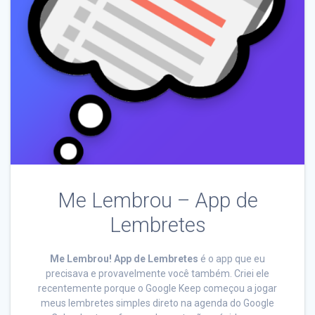
Me Lembrou – App de
Lembretes
Me Lembrou! App de Lembretes
é o app que eu
precisava e provavelmente você também. Criei ele
recentemente porque o Google Keep começou a jogar
meus lembretes simples direto na agenda do Google