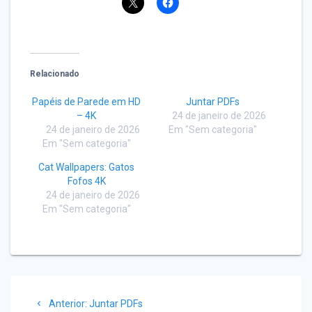
Relacionado
Papéis de Parede em HD
Juntar PDFs
– 4K
24 de janeiro de 2026
24 de janeiro de 2026
Em "Sem categoria"
Em "Sem categoria"
Cat Wallpapers: Gatos
Fofos 4K
24 de janeiro de 2026
Em "Sem categoria"
Navegação
Post
Anterior:
Juntar PDFs