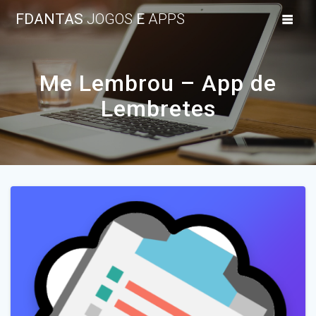
Skip
FDANTAS
JOGOS
E
APPS
to
content
Me Lembrou – App de
Lembretes